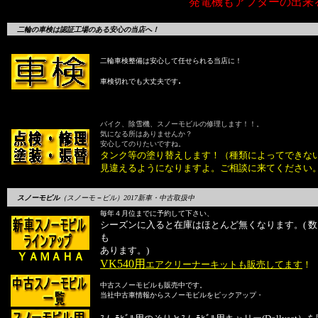
発電機もアフターの出来
二輪の車検は認証工場のある安心の当店へ！
二輪車検整備は安心して任せられる当店に！
.
車検切れでも大丈夫です
バイク、除雪機、スノーモビルの修理します！！。
気になる所はありませんか？
安心してのりたいですね。
タンク等の塗り替えします！（種類によってできな
見違えるようになりますよ。ご相談に来てください
スノーモビル
（スノーモ
－
ビル）2017新車・中古取扱中
毎年４月位までに予約して下さい、
シーズンに入ると在庫はほとんど無くなります。( 
も
あります。)
ＹＡＭＡＨＡ
VK540用
エアクリーナーキットも販売してます
！
中古スノーモビルも販売中です。
当社中古車情報からスノーモビルをピックアップ・