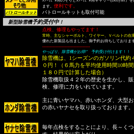
ｽﾉｰﾓﾋﾞﾙ用のそりとｽﾉｰﾓﾋﾞﾙ用キャリー(Dollyset
便利です。
ます。
パトロールキットも取付可能
パトロールキット
予約受付中
新型
除雪機
！
点検、修理もやってます！
常時、主なシャーボルト、ワイヤー、Ｖベルトの在
優れた新製品も出ました。御予約お待ちしておりま
--------------------------------
やっぱり、除雪機がお得!"
予約受け付けます！！
除雪機は、1シーズンのガソリン代約
０円！（６馬力を平均使用時間10時間
１８０円で計算した場合）
除雪機取扱４２年の歴史を生かし、販
検、修理に力をいれています。
主に青いヤマハ、赤いホンダ、大型お
の赤いヤ
ナセを取り扱っております。
毎年点検をすることにより、長～くつ