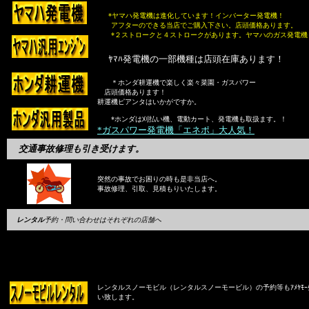
*ヤマハ発電機は進化しています！インバーター発電機！
アフターのできる当店でご購入下さい。店頭価格あります。
*２ストロークと４ストロークがあります。ヤマハのガス発電機
ﾔﾏﾊ発電機の一部機種は店頭在庫あります！
＊ホンダ耕運機で楽しく楽々菜園・ガスパワー
店頭価格あります！
耕運機ピアンタはいかがですか。
*ホンダは刈払い機、電動カート、発電機も取扱ます。！
*ガスパワー発電機「エネポ」大人気！
交通事故修理も引き受けます。
突然の事故でお困りの時も是非当店へ。
事故修理、引取、見積もりいたします。
レンタル
予約・問い合わせはそれぞれの店舗へ
レンタルスノーモビル（レンタルスノーモービル）の予約等もｱﾒﾔﾓｰﾀｰ
い致します。