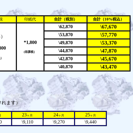
税
印紙代
合計（税別）
合計（10%税込）
\67,670
\62,870
\57,770
\53,870
年）
*1,800
\53,370
\49,870
800
\47,870
\44,870
(非課税）
\45,670
\42,870
税）
\43,470
\40,870
けれます）
23
24
25
月
ヶ月
ヶ月
ヶ月
0
\9,110
\9,270
\9,440