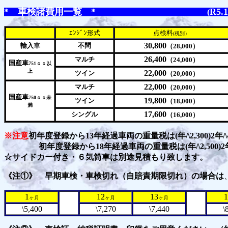
* 車検諸費用一覧 *
R5.1
(
ｴﾝｼﾞﾝ形式
点検料
(税別）
30,800
輸入車
不問
（28,000）
26,400
マルチ
（24,000）
国産車
751ｃｃ以
上
22,000
ツイン
（20,000）
22,000
マルチ
（20,000）
国産車
750ｃｃ未
19,800
ツイン
（18,000）
満
17,600
シングル
（16,000）
※注意
初年度登録から13年経過車両の重量税は(年/\2,300)2年/\
初年度登録から18年経過車両の重量税は(年/\2,500)2年/
☆サイドカー付き・６気筒車は別途見積もり致します。
《注①》 早期車検・車検切れ（自賠責期限切れ）の場合は
1
12
13
1
ヶ月
ヶ月
ヶ月
\5,400
\7,270
\7,440
\