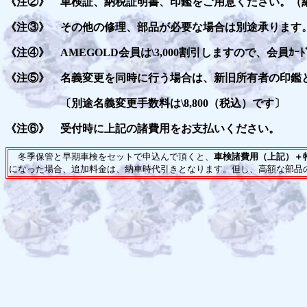
《注②》 車検証、納税証明書、印鑑をご用意ください。（納税
《注③》 その他の修理、部品が必要な場合は別途承ります
《注④》 AMEGOLD会員は\3,000割引しますので、会員ｶ
《注⑤》 名義変更を同時に行う場合は、新旧所有者の印鑑
〔別途名義変更手数料は\8,800（税込）です〕
《注⑥》 受付時に上記の諸費用をお支払いください。
冬季保管と早期車検をセットで申込んで頂くと、
車検諸費用（上記）＋特
になった場合、追加料金は、納車時代引きとなります。但し、高額な部品