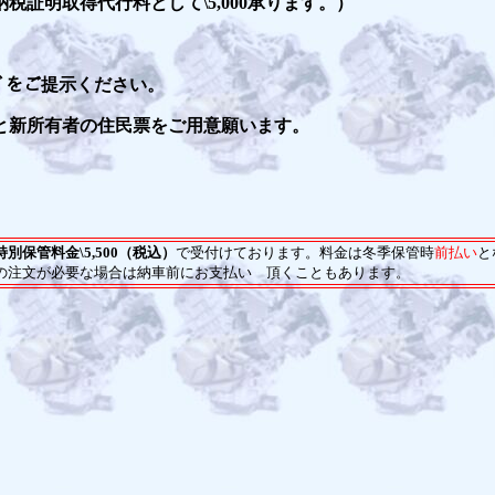
証明取得代行料として\5,000承ります。）
。
ｰﾄﾞをご提示ください。
と新所有者の住民票をご用意願います。
別保管料金\5,500（税込）
で受付けております。料金は冬季保管時
前払い
と
の注文が必要な場合は納車前にお支払い 頂くこともあります。