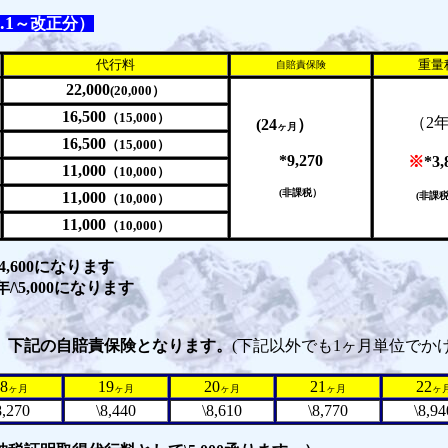
.1
～改正分）
代行料
重量
自賠責保険
22,000
(20,000）
16,500
（15,000）
（2
(24
）
ヶ月
16,500
（15,000）
*9,270
※
*3,
11,000
（10,000）
(非課税）
11,000
(非課
（10,000）
11,000
（10,000）
4,600になります
\5,000になります
、
下記の自賠責保険となります。
(下記以外でも1ヶ月単位でか
8
19
20
21
22
ヶ月
ヶ月
ヶ月
ヶ月
ヶ
8,270
\8,440
\8,610
\8,770
\8,94