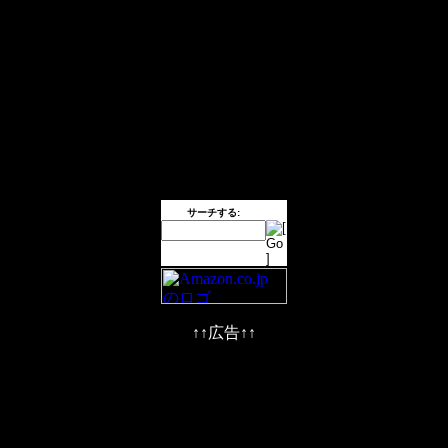
サーチする:
↑↑広告↑↑